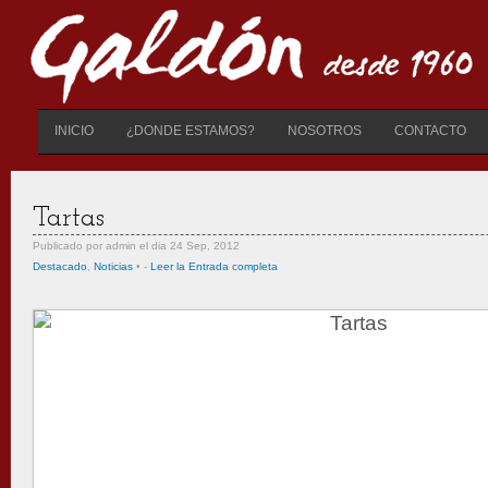
INICIO
¿DONDE ESTAMOS?
NOSOTROS
CONTACTO
Tartas
Publicado por admin el dia 24 Sep, 2012
Destacado
,
Noticias
• -
Leer la Entrada completa